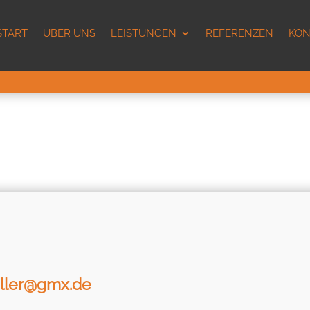
START
ÜBER UNS
LEISTUNGEN
REFERENZEN
KON
eller@gmx.de