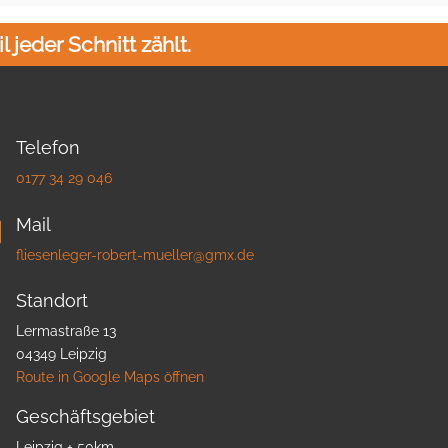
 jeder Schnitt zählt.
Telefon

0177 34 29 046
Mail

fliesenleger-robert-mueller@gmx.de
Standort

Lermastraße 13
04349 Leipzig
Route in Google Maps öffnen
Geschäftsgebiet
Leipzig + 50km